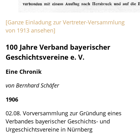
Aventinus-Medaille
Nach Regierungs­bezirken
Kontakt
Ehrennadel
Alphabetisch
Kontakt
Links
[Ganze Einladung zur Vertreter-Versammlung
von 1913 ansehen]
Datenschutz
Links
100 Jahre Verband bayerischer
Impressum
Geschichtsvereine e. V.
Eine Chronik
von Bernhard Schäfer
1906
02.08. Vorversammlung zur Gründung eines
Verbandes bayerischer Geschichts- und
Urgeschichtsvereine in Nürnberg