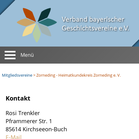
Menü
Startseite
Mitgliedsvereine
>
Zorneding - Heimatkundekreis Zorneding e. V.
Aktuelles
Verein
Kontakt
Termine
Vorstand
Zeitschrift
Berichte
Rosi Trenkler
Satzung
Mitteilungen
Ehrungen
Pframmerer Str. 1
Chronik
85614 Kirchseeon-Buch
Ehren­mitgliedschaft
Mitgliedsvereine
E-Mail