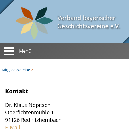
Menü
Startseite
Mitgliedsvereine
>
Rednitzhembach - AK Heimat und Geschichte Rednitzhembach e. V.
Aktuelles
Verein
Kontakt
Termine
Vorstand
Zeitschrift
Berichte
Dr. Klaus Nopitsch
Satzung
Mitteilungen
Ehrungen
Oberfichtenmühle 1
Chronik
91126 Rednitzhembach
Ehren­mitgliedschaft
Mitgliedsvereine
E-Mail