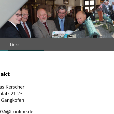
Links
takt
s Kerscher
platz 21-23
 Gangkofen
IGA@t-online.de