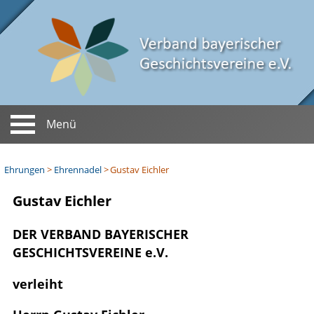
Menü
Startseite
Ehrungen
>
Ehrennadel
>
Gustav Eichler
Aktuelles
Verein
Gustav Eichler
Termine
Vorstand
Zeitschrift
DER VERBAND BAYERISCHER
GESCHICHTSVEREINE e.V.
Berichte
Satzung
Mitteilungen
Ehrungen
verleiht
Chronik
Ehren­mitgliedschaft
Mitgliedsvereine