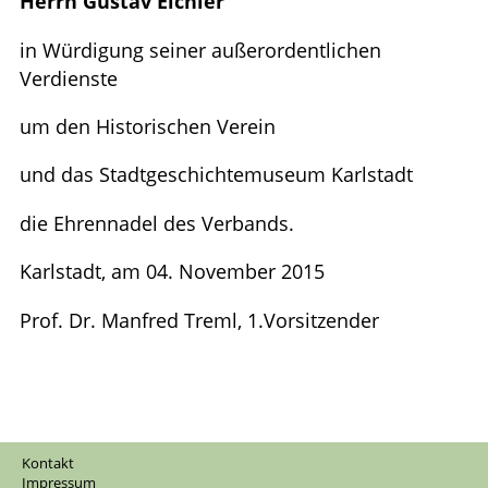
Herrn Gustav Eichler
Aventinus-Medaille
Nach Regierungs­bezirken
Kontakt
in Würdigung seiner außerordentlichen
Ehrennadel
Alphabetisch
Kontakt
Links
Verdienste
Datenschutz
um den Historischen Verein
Links
Impressum
und das Stadtgeschichtemuseum Karlstadt
die Ehrennadel des Verbands.
Karlstadt, am 04. November 2015
Prof. Dr. Manfred Treml, 1.Vorsitzender
Kontakt
Impressum